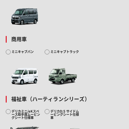
商用車
ミニキャブバン
ミニキャブトラック
福祉車（ハーティランシリーズ）
デリカミニ/eKスペ
デリカD:5 サイドム
ース助手席ムービン
ービングシート仕様
グシート仕様車
車