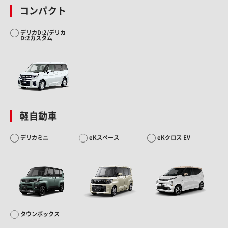
コンパクト
デリカD:2/デリカ
D:2カスタム
軽自動車
デリカミニ
eKスペース
eKクロス EV
タウンボックス