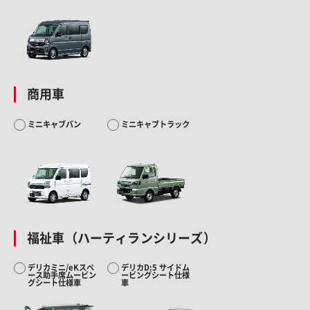
商用車
ミニキャブバン
ミニキャブトラック
福祉車（ハーティランシリーズ）
デリカミニ/eKスペ
デリカD:5 サイドム
ース助手席ムービン
ービングシート仕様
グシート仕様車
車