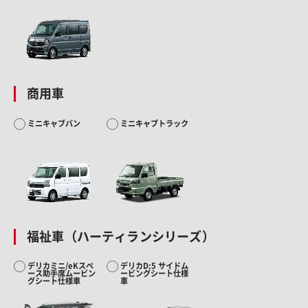
商用車
ミニキャブバン
ミニキャブトラック
福祉車（ハーティランシリーズ）
デリカミニ/eKスペ
デリカD:5 サイドム
ース助手席ムービン
ービングシート仕様
グシート仕様車
車