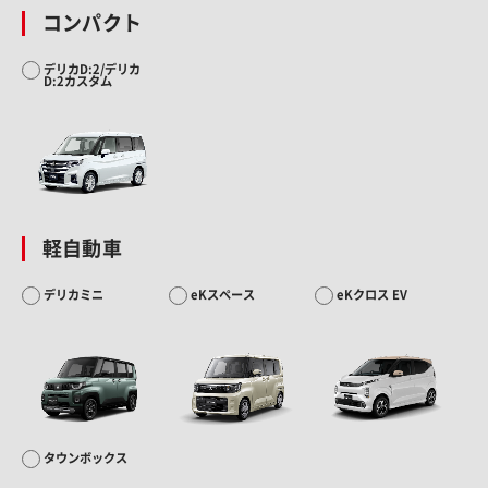
コンパクト
デリカD:2/デリカ
D:2カスタム
軽自動車
デリカミニ
eKスペース
eKクロス EV
タウンボックス