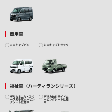
商用車
ミニキャブバン
ミニキャブトラック
福祉車（ハーティランシリーズ）
デリカミニ/eKスペ
デリカD:5 サイドム
ース助手席ムービン
ービングシート仕様
グシート仕様車
車