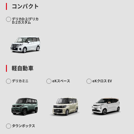
コンパクト
デリカD:2/デリカ
D:2カスタム
軽自動車
デリカミニ
eKスペース
eKクロス EV
タウンボックス