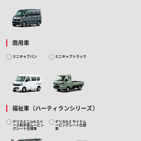
商用車
ミニキャブバン
ミニキャブトラック
福祉車（ハーティランシリーズ）
デリカミニ/eKスペ
デリカD:5 サイドム
ース助手席ムービン
ービングシート仕様
グシート仕様車
車