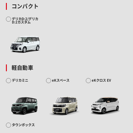
コンパクト
デリカD:2/デリカ
D:2カスタム
軽自動車
デリカミニ
eKスペース
eKクロス EV
タウンボックス