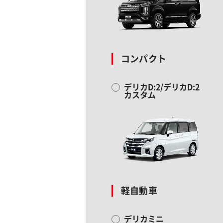
コンパクト
デリカD:2/デリカD:2
カスタム
軽自動車
デリカミニ