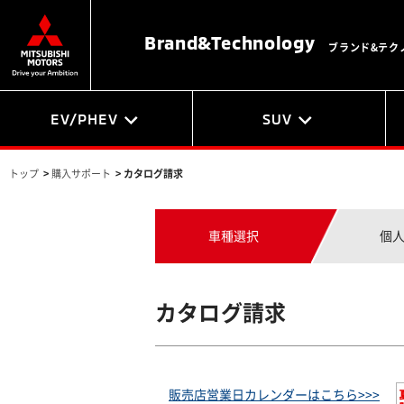
Brand&
Technology
ブランド&テク
EV/PHEV
SUV
トップ
>
購入サポート
>
カタログ請求
車種選択
個
カタログ請求
販売店営業日カレンダーはこちら>>>