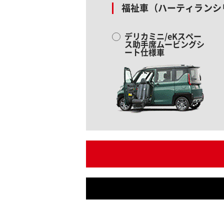
福祉車（ハーティランシ
デリカミニ/eKスペー
ス助手席ムービングシ
ート仕様車