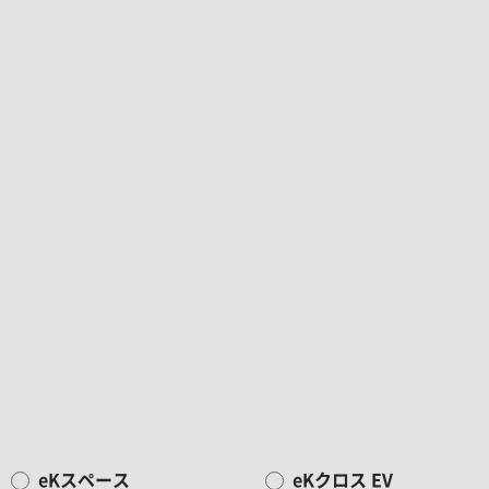
eKスペース
eKクロス EV