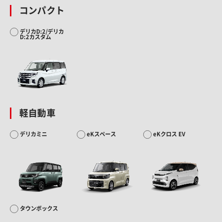
コンパクト
デリカD:2/デリカ
D:2カスタム
軽自動車
デリカミニ
eKスペース
eKクロス EV
タウンボックス