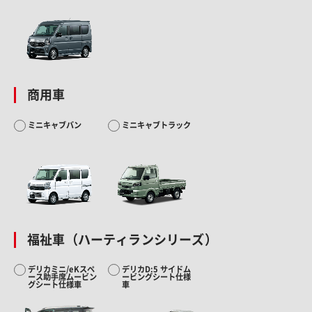
商用車
ミニキャブバン
ミニキャブトラック
福祉車（ハーティランシリーズ）
デリカミニ/eKスペ
デリカD:5 サイドム
ース助手席ムービン
ービングシート仕様
グシート仕様車
車