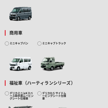
商用車
ミニキャブバン
ミニキャブトラック
福祉車（ハーティランシリーズ）
デリカミニ/eKスペ
デリカD:5 サイドム
ース助手席ムービン
ービングシート仕様
グシート仕様車
車