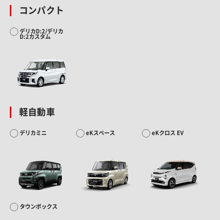
コンパクト
デリカD:2/デリカ
D:2カスタム
軽自動車
デリカミニ
eKスペース
eKクロス EV
タウンボックス