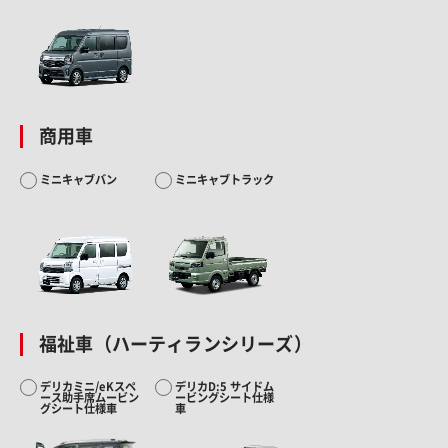
商用車
ミニキャブバン
ミニキャブトラック
福祉車（ハーティランシリーズ）
デリカミニ/eKスペ
デリカD:5 サイドム
ース助手席ムービン
ービングシート仕様
グシート仕様車
車