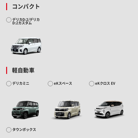
コンパクト
デリカD:2/デリカ
D:2カスタム
軽自動車
デリカミニ
eKスペース
eKクロス EV
タウンボックス