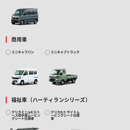
商用車
ミニキャブバン
ミニキャブトラック
福祉車（ハーティランシリーズ）
デリカミニ/eKスペ
デリカD:5 サイドム
ース助手席ムービン
ービングシート仕様
グシート仕様車
車