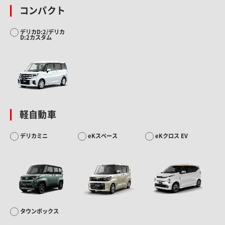
コンパクト
デリカD:2/デリカ
D:2カスタム
軽自動車
デリカミニ
eKスペース
eKクロス EV
タウンボックス