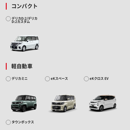
コンパクト
デリカD:2/デリカ
D:2カスタム
軽自動車
デリカミニ
eKスペース
eKクロス EV
タウンボックス