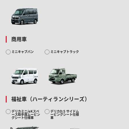
商用車
ミニキャブバン
ミニキャブトラック
福祉車（ハーティランシリーズ）
デリカミニ/eKスペ
デリカD:5 サイドム
ース助手席ムービン
ービングシート仕様
グシート仕様車
車