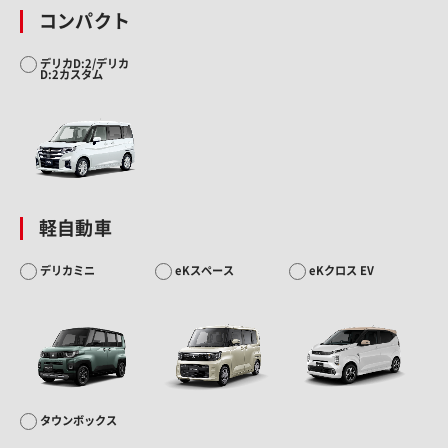
コンパクト
デリカD:2/デリカ
D:2カスタム
軽自動車
デリカミニ
eKスペース
eKクロス EV
タウンボックス