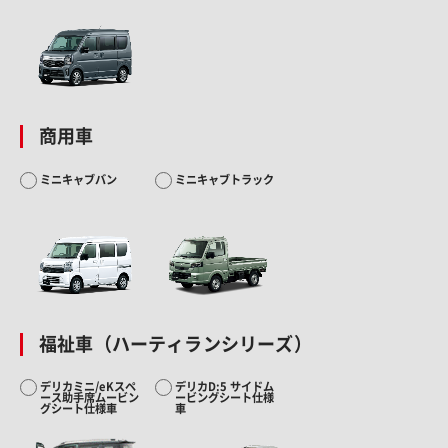
商用車
ミニキャブバン
ミニキャブトラック
福祉車（ハーティランシリーズ）
デリカミニ/eKスペ
デリカD:5 サイドム
ース助手席ムービン
ービングシート仕様
グシート仕様車
車