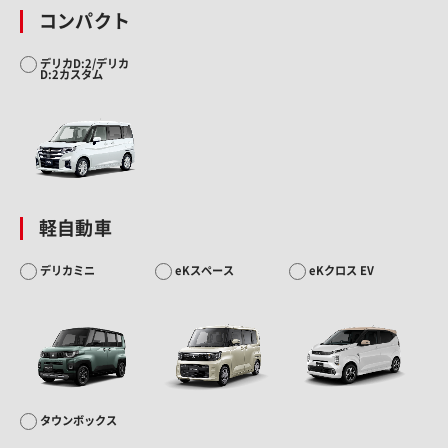
コンパクト
デリカD:2/デリカ
D:2カスタム
軽自動車
デリカミニ
eKスペース
eKクロス EV
タウンボックス