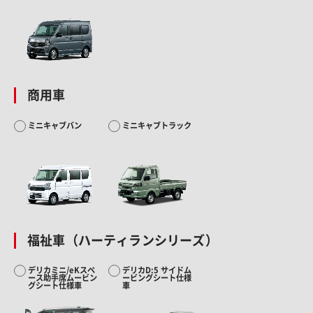
商用車
ミニキャブバン
ミニキャブトラック
福祉車（ハーティランシリーズ）
デリカミニ/eKスペ
デリカD:5 サイドム
ース助手席ムービン
ービングシート仕様
グシート仕様車
車