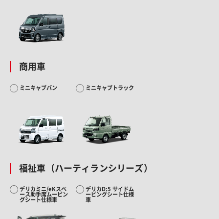
商用車
ミニキャブバン
ミニキャブトラック
福祉車（ハーティランシリーズ）
デリカミニ/eKスペ
デリカD:5 サイドム
ース助手席ムービン
ービングシート仕様
グシート仕様車
車