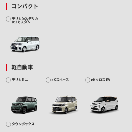
コンパクト
デリカD:2/デリカ
D:2カスタム
軽自動車
デリカミニ
eKスペース
eKクロス EV
タウンボックス