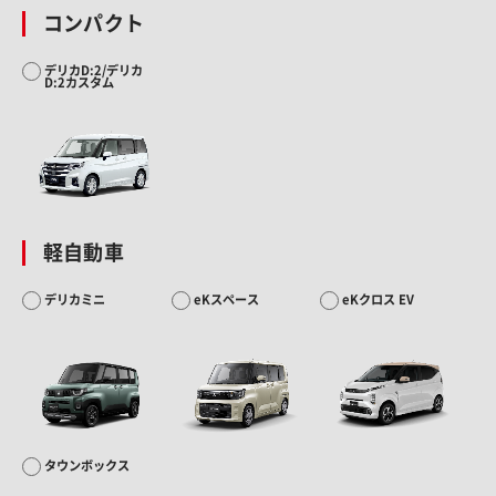
コンパクト
デリカD:2/デリカ
D:2カスタム
軽自動車
デリカミニ
eKスペース
eKクロス EV
タウンボックス