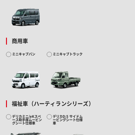
商用車
ミニキャブバン
ミニキャブトラック
福祉車（ハーティランシリーズ）
デリカミニ/eKスペ
デリカD:5 サイドム
ース助手席ムービン
ービングシート仕様
グシート仕様車
車